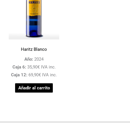
la
la
página
página
de
de
producto
product
Este
Haritz Blanco
producto
Año:
2024
tiene
Caja 6:
35,90€ IVA inc.
múltiples
Caja 12:
69,90€ IVA inc.
variantes.
Añadir al carrito
Las
opciones
se
pueden
elegir
en