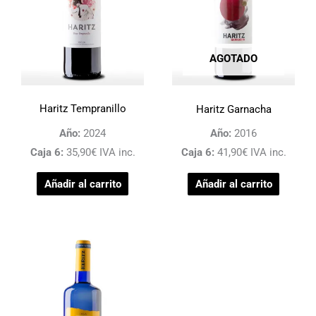
AGOTADO
Este
Este
Haritz Tempranillo
Haritz Garnacha
producto
product
Año:
2024
Año:
2016
tiene
tiene
Caja 6:
35,90€ IVA inc.
Caja 6:
41,90€ IVA inc.
múltiples
múltipl
Añadir al carrito
Añadir al carrito
variantes.
variante
Las
Las
opciones
opcion
se
se
pueden
pueden
elegir
elegir
en
en